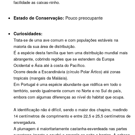
facilidade as caixas-ninho.
Estado de Conservação:
Pouco preocupante
Curiosidades:
Trata-se de uma ave comum e com populações estáveis na
maioria da sua área de distribuição.
É a espécie desta família que tem uma distribuição mundial mais
abrangente, cobrindo regiões que se estendem da Europa
Ocidental e Ásia até à costa do Pacífico.
Ocorre desde a Escandinávia (círculo Polar Ártico) até zonas
tropicais (mangais da Malásia).
Em Portugal é uma espécie abundante que nidifica em todo o
território, sendo igualmente comum no Norte e no Sul do país,
embora com algumas diferenças ao nível do habitat que ocupa.
A identificação não é difícil, sendo o maior dos chapins, medindo
14 centímetros de comprimento e entre 22,5 e 25,5 centímetros de
envergadura.
A plumagem é maioritariamente castanha-esverdeada nas partes
superiores (manto e cauda) e amarela no peito e barriga. A cabeça