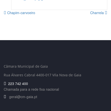
Chapim-carvoeiro
Charrela
Câmara Municipal de Gaia
Rua Álvares Cabral 4400-017 Vila Nova de Gaia
223 742 400
Chamada para a rede fixa nacional
geral@cm-gaia.pt