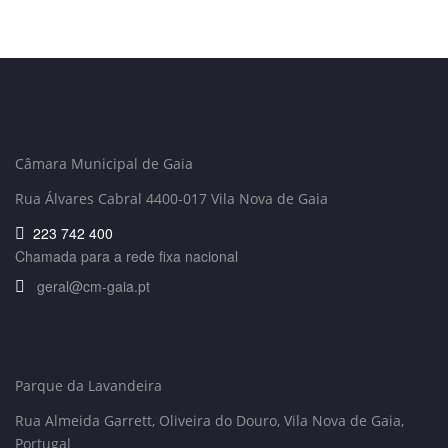
Câmara Municipal de Gaia
Rua Álvares Cabral 4400-017 Vila Nova de Gaia
223 742 400
Chamada para a rede fixa nacional
geral@cm-gaia.pt
Parque da Lavandeira
Rua Almeida Garrett, Oliveira do Douro
, Vila Nova de Gaia,
Portugal