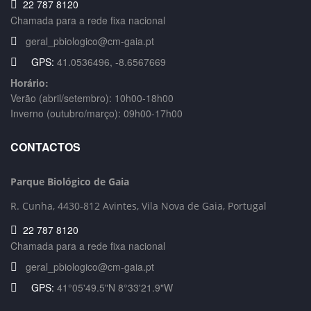
22 787 8120
Chamada para a rede fixa nacional
geral_pbiologico@cm-gaia.pt
GPS:
41.0536496, -8.6567669
Horário:
Verão (abril/setembro): 10h00-18h00
Inverno (outubro/março): 09h00-17h00
CONTACTOS
Parque Biológico de Gaia
R. Cunha,
4430-812 Avintes, Vila Nova de Gaia, Portugal
22 787 8120
Chamada para a rede fixa nacional
geral_pbiologico@cm-gaia.pt
GPS:
41°05'49.5"N 8°33'21.9"W