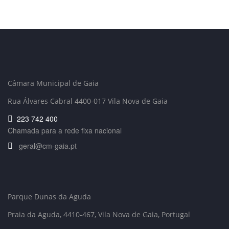
Câmara Municipal de Gaia
Rua Álvares Cabral 4400-017 Vila Nova de Gaia
223 742 400
Chamada para a rede fixa nacional
geral@cm-gaia.pt
Parque Dunas da Aguda
Praia da Aguda, 4410-467
, Vila Nova de Gaia, Portugal