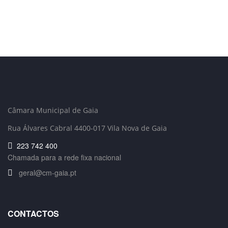
Câmara Municipal de Gaia
Rua Álvares Cabral 4400-017 Vila Nova de Gaia
223 742 400
Chamada para a rede fixa nacional
geral@cm-gaia.pt
CONTACTOS