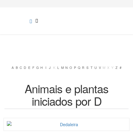
A
B
C
D
E
F
G
H
I
J
K
L
M
N
O
P
Q
R
S
T
U
V
W
X
Y
Z
#
Animais e plantas
iniciados por D