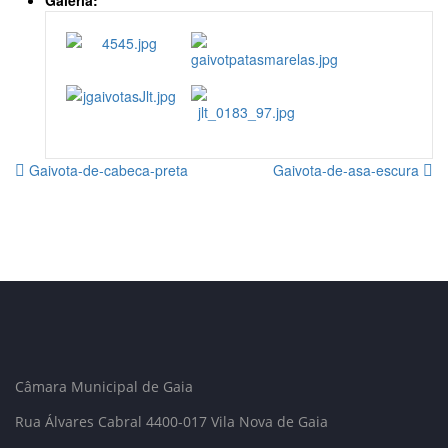
Galeria:
Gaivota-de-cabeca-preta
Gaivota-de-asa-escura
Câmara Municipal de Gaia
Rua Álvares Cabral 4400-017 Vila Nova de Gaia