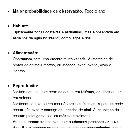
Maior probabilidade de observação:
Todo o ano
Habitat:
Tipicamente zonas costeiras e estuarinas, mas é observada em
espelhos de água no interior, como lagos e rios.
Alimentação:
Oportunista, tem uma ementa muito variada. Alimenta-se de
restos de animais mortos, crustáceos, aves jovens, ovos e
insetos.
Reprodução:
Nidifica normalmente perto da costa, em falésias, em ilhas ou até
em salinas.
Nidificam no solo ou em reentrâncias nas falésias. A postura pode
contar três ovos e começa em meados de abril. A incubação da
postura prolonga-se por um mês sensivelmente.
As crias tornam-se relativamente autónomas passados 35 a 40
dias. Em plumagem de primeiro inverno são acastanhadas, o que