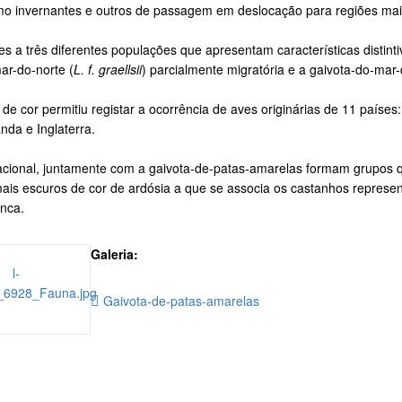
o invernantes e outros de passagem em deslocação para regiões mais
es a três diferentes populações que apresentam características distinti
ar-do-norte (
L. f. graellsii
) parcialmente migratória e a gaivota-do-mar
 cor permitiu registar a ocorrência de aves originárias de 11 países:
nda e Inglaterra.
ulacional, juntamente com a gaivota-de-patas-amarelas formam grupos 
mais escuros de cor de ardósia a que se associa os castanhos represen
anca.
Galeria:
Gaivota-de-patas-amarelas