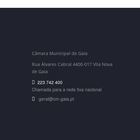
Câmara Municipal de Gaia
Rua Álvares Cabral 4400-017 Vila Nova
de Gaia
223 742 400
Chamada para a rede fixa nacional
geral@cm-gaia.pt