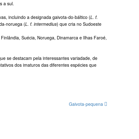
 a sul.
vas, incluindo a designada gaivota-do-báltico (
L. f.
-da-noruega (
L. f. intermedius
) que cria no Sudoeste
 Finlândia, Suécia, Noruega, Dinamarca e Ilhas Faroé,
que se destacam pela interessantes variadade, de
tativos dos imaturos das diferentes espécies que
Gaivota-pequena