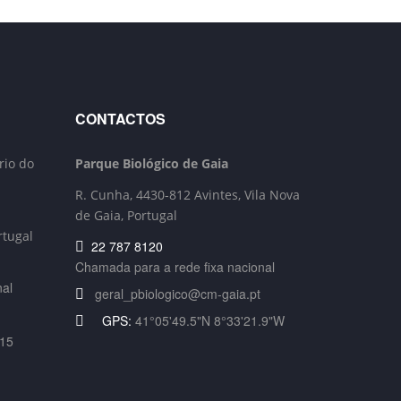
CONTACTOS
rio do
Parque Biológico de Gaia
R. Cunha,
4430-812 Avintes, Vila Nova
de Gaia, Portugal
rtugal
22 787 8120
Chamada para a rede fixa nacional
nal
geral_pbiologico@cm-gaia.pt
GPS:
41°05'49.5"N 8°33'21.9"W
715