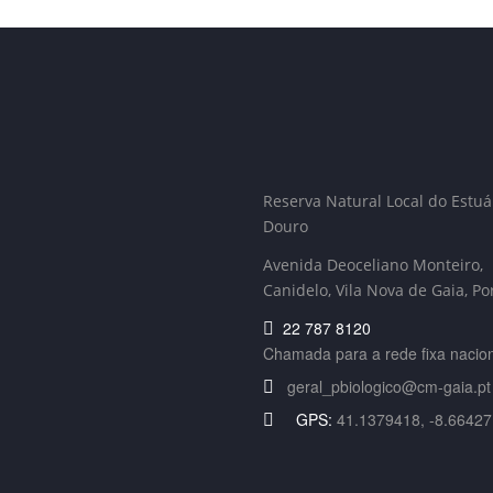
Reserva Natural Local do Estuá
Douro
Avenida Deoceliano Monteiro,
Canidelo
, Vila Nova de Gaia, Po
22 787 8120
Chamada para a rede fixa nacio
geral_pbiologico@cm-gaia.pt
GPS:
41.1379418, -8.6642