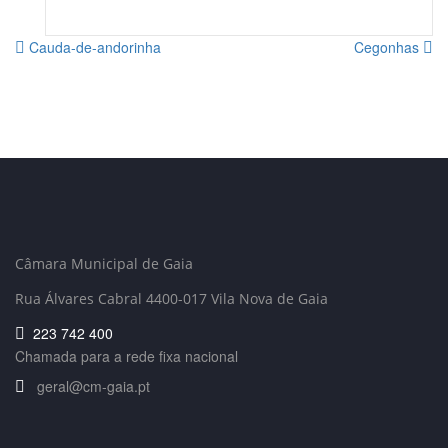
Cauda-de-andorinha
Cegonhas
Câmara Municipal de Gaia
Rua Álvares Cabral 4400-017 Vila Nova de Gaia
223 742 400
Chamada para a rede fixa nacional
geral@cm-gaia.pt