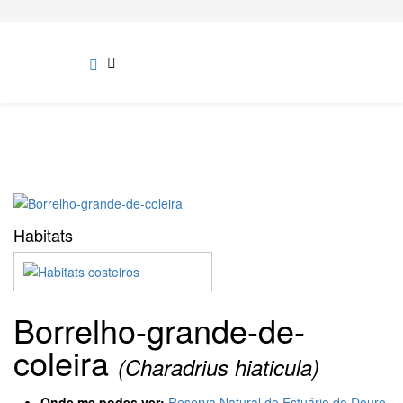
Habitats
Borrelho-grande-de-
coleira
(Charadrius hiaticula)
Onde me podes ver:
Reserva Natural do Estuário do Douro