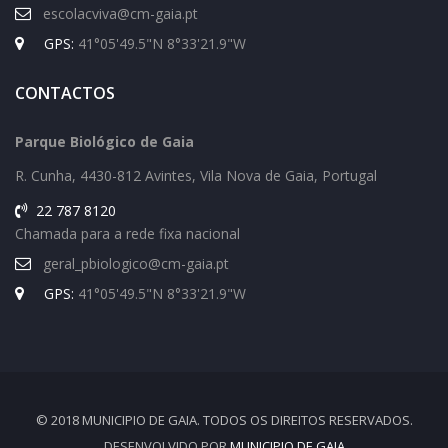
escolacviva@cm-gaia.pt
GPS:
41°05'49.5"N 8°33'21.9"W
CONTACTOS
Parque Biológico de Gaia
R. Cunha,
4430-812 Avintes, Vila Nova de Gaia, Portugal
22 787 8120
Chamada para a rede fixa nacional
geral_pbiologico@cm-gaia.pt
GPS:
41°05'49.5"N 8°33'21.9"W
© 2018 MUNICIPIO DE GAIA. TODOS OS DIREITOS RESERVADOS.
DESENVOLVIDO POR
MUNICIPIO DE GAIA