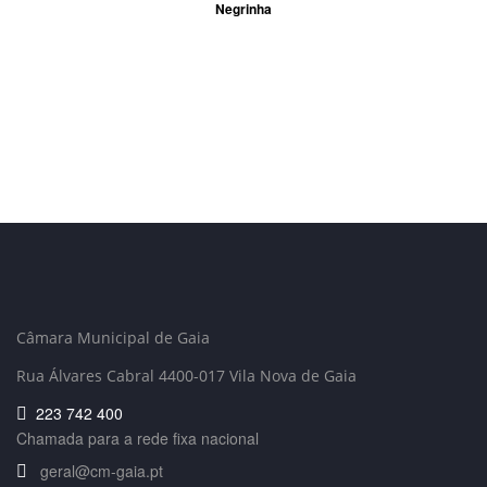
Negrinha
Câmara Municipal de Gaia
Rua Álvares Cabral 4400-017 Vila Nova de Gaia
223 742 400
Chamada para a rede fixa nacional
geral@cm-gaia.pt