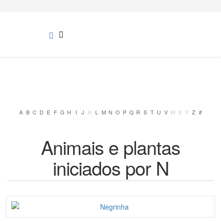
A
B
C
D
E
F
G
H
I
J
K
L
M
N
O
P
Q
R
S
T
U
V
W
X
Y
Z
#
Animais e plantas
iniciados por N