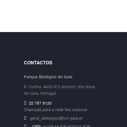
CONTACTOS
Parque Biológico de Gaia
R. Cunha,
4430-812 Avintes, Vila Nova
de Gaia, Portugal
22 787 8120
Chamada para a rede fixa nacional
geral_pbiologico@cm-gaia.pt
GPS:
41°05'49.5"N 8°33'21.9"W