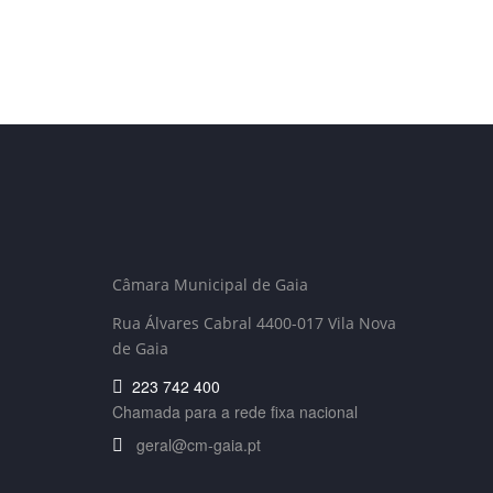
Câmara Municipal de Gaia
Rua Álvares Cabral 4400-017 Vila Nova
de Gaia
223 742 400
Chamada para a rede fixa nacional
geral@cm-gaia.pt