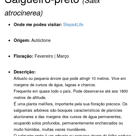
(Salix
atrocinerea)
Onde me podes visitar:
Steps4Life
Origem:
Autóctone
Floração:
Fevereiro | Março
Descrição:
Arbusto ou pequena árvore que pode atingir 10 metros. Vive em
margens de cursos de água, lagoas e charcos.
Frequente em quase todo o país. Pode observar-se até aos 1800
metros de altitude.
É uma planta melífera, importante pela sua floração precoce. Os
salgueirais arbóreos são bosques característicos de planícies
aluvionares e das margens dos cursos de água permanentes,
ocupando solos profundos, permanentemente encharcados ou
muito húmidos, muitas vezes inundáveis.
O salgueiro-preto é um arbusto ou pequena árvore de folha caduca