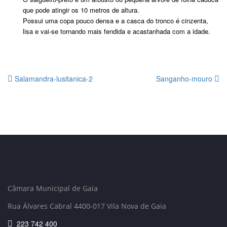
que pode atingir os 10 metros de altura.
Possui uma copa pouco densa e a casca do tronco é cinzenta,
lisa e vai-se tornando mais fendida e acastanhada com a idade.
Salamandra-lusitanica-2
Sanganho-mouro
Câmara Municipal de Gaia
Rua Álvares Cabral 4400-017 Vila Nova de Gaia
223 742 400