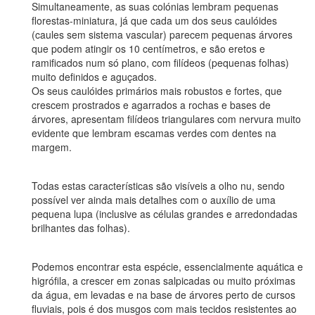
Simultaneamente, as suas colónias lembram pequenas
florestas-miniatura, já que cada um dos seus caulóides
(caules sem sistema vascular) parecem pequenas árvores
que podem atingir os 10 centímetros, e são eretos e
ramificados num só plano, com filídeos (pequenas folhas)
muito definidos e aguçados.
Os seus caulóides primários mais robustos e fortes, que
crescem prostrados e agarrados a rochas e bases de
árvores, apresentam filídeos triangulares com nervura muito
evidente que lembram escamas verdes com dentes na
margem.
Todas estas características são visíveis a olho nu, sendo
possível ver ainda mais detalhes com o auxílio de uma
pequena lupa (inclusive as células grandes e arredondadas
brilhantes das folhas).
Podemos encontrar esta espécie, essencialmente aquática e
higrófila, a crescer em zonas salpicadas ou muito próximas
da água, em levadas e na base de árvores perto de cursos
fluviais, pois é dos musgos com mais tecidos resistentes ao