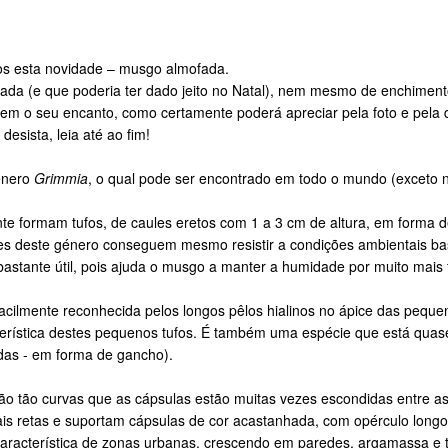
os esta novidade – musgo almofada.
ada (e que poderia ter dado jeito no Natal), nem mesmo de enchimen
tem o seu encanto, como certamente poderá apreciar pela foto e pela
esista, leia até ao fim!
énero
Grimmia
, o qual pode ser encontrado em todo o mundo (exceto no 
te formam tufos, de caules eretos com 1 a 3 cm de altura, em forma 
es deste género conseguem mesmo resistir a condições ambientais bas
bastante útil, pois ajuda o musgo a manter a humidade por muito mais
acilmente reconhecida pelos longos pêlos hialinos no ápice das pequena
terística destes pequenos tufos. É também uma espécie que está quase
das - em forma de gancho).
são tão curvas que as cápsulas estão muitas vezes escondidas entre a
is retas e suportam cápsulas de cor acastanhada, com opérculo longo
racterística de zonas urbanas, crescendo em paredes, argamassa e te