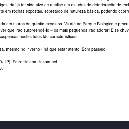
tigos, daí já ter sido alvo de análise em estudos de deterioração de 
te em rochas expostas, sobretudo de natureza básica, podendo ocorr
ada em muros de granito expostos. Vá até ao Parque Biológico e procu
i ver que irão surpreendê-lo – os mais pequenos irão adorar! E se chuvi
spensas nestes tufos tão característicos!
sa, mesmo no inverno - há que estar atento! Bom passeio!
IO-UP). Foto: Helena Hespanhol.
8.