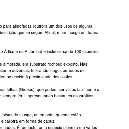
to para almofadas (outrora um dos usos de alguma
 descrição que se segue. Afinal, é um musgo em forma
Ártico e na Antártica) e inclui cerca de 100 espécies.
de almofada, em substrato rochoso exposto. Nas
tante adversas, tolerando longos períodos de
 tempo devido à proximidade dos caules.
s folhas (filídeos), que podem ser vistos facilmente a
 sempre fértil, apresentando bastantes esporófitos
s folhas do musgo; no entanto, quando estão
 e caliptra em forma de capuz.
lhados. É, de facto, uma espécie pioneira em vários