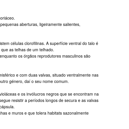
oriáceo.
 pequenas aberturas, ligeiramente salientes,
 células clorofilinas. A superfície ventral do talo é
que as telhas de um telhado.
, enquanto os órgãos reprodutores masculinos são
isférico e com duas valvas, situado ventralmente nas
 outro género, daí o seu nome comum.
-violáceas e os invólucros negros que se encontram na
segue resistir a períodos longos de secura e as valvas
cápsula.
chas e muros e que tolera habitats sazonalmente