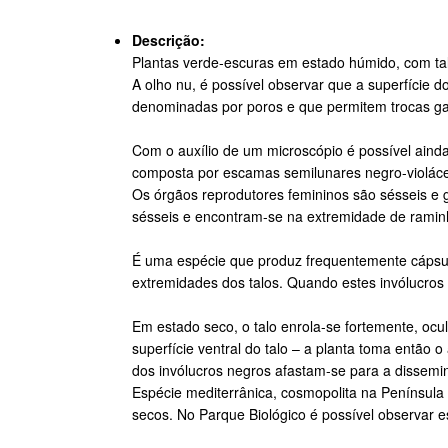
Descrição:
Plantas verde-escuras em estado húmido, com talo
A olho nu, é possível observar que a superfície 
denominadas por poros e que permitem trocas g
Com o auxílio de um microscópio é possível ainda
composta por escamas semilunares negro-violáce
Os órgãos reprodutores femininos são sésseis e 
sésseis e encontram-se na extremidade de raminh
É uma espécie que produz frequentemente cápsula
extremidades dos talos. Quando estes invólucro
Em estado seco, o talo enrola-se fortemente, ocu
superfície ventral do talo – a planta toma então 
dos invólucros negros afastam-se para a dissemina
Espécie mediterrânica, cosmopolita na Península
secos. No Parque Biológico é possível observar 