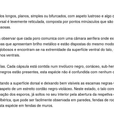
s longos, planos, simples ou bifurcados, com aspeto lustroso e algo c
dorsal é levemente reticulada, composta por pontos minúsculos que são
asosas.
 observar que cada poro comunica com uma câmara aerífera onde existem
as que apresentam brilho metálico e estão dispostas do mesmo modo 
globosos e encontram-se na extremidade da superfície ventral do talo
os ventrais.
s. Cada cápsula está contida num invólucro negro, coriáceo, sub-hem
s negros estão presentes, esta espécie não é confundida com nenhum
ltando a superfície dorsal e deixando bem visíveis as escamas negras
o aspeto de um estreito cordão negro-violáceo. Neste estado, o talo con
ção dos esporos, já soltos no seu interior pela abertura da respetiva 
 Ibérica, que pode ser facilmente observada em paredes, fendas de ro
esta espécie em fendas de muros.