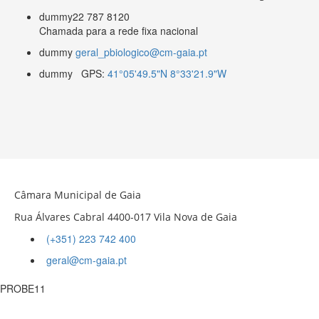
dummy
22 787 8120
Chamada para a rede fixa nacional
dummy
geral_pbiologico@cm-gaia.pt
dummy
GPS:
41°05'49.5"N 8°33'21.9"W
Câmara Municipal de Gaia
Rua Álvares Cabral 4400-017 Vila Nova de Gaia
(+351) 223 742 400
geral@cm-gaia.pt