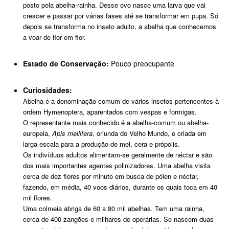
posto pela abelha-rainha. Desse ovo nasce uma larva que vai
crescer e passar por várias fases até se transformar em pupa. Só
depois se transforma no inseto adulto, a abelha que conhecemos
a voar de flor em flor.
Estado de Conservação:
Pouco preocupante
Curiosidades:
Abelha é a denominação comum de vários insetos pertencentes à
ordem Hymenoptera, aparentados com vespas e formigas.
O representante mais conhecido é a abelha-comum ou abelha-
europeia,
Apis mellifera
, oriunda do Velho Mundo, e criada em
larga escala para a produção de mel, cera e própolis.
Os indivíduos adultos alimentam-se geralmente de néctar e são
dos mais importantes agentes polinizadores. Uma abelha visita
cerca de dez flores por minuto em busca de pólen e néctar,
fazendo, em média, 40 voos diários, durante os quais toca em 40
mil flores.
Uma colmeia abriga de 60 a 80 mil abelhas. Tem uma rainha,
cerca de 400 zangões e milhares de operárias. Se nascem duas