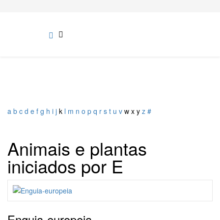
a
b
c
d
e
f
g
h
i
j
k
l
m
n
o
p
q
r
s
t
u
v
w
x
y
z
#
Animais e plantas
iniciados por E
Enguia-europeia