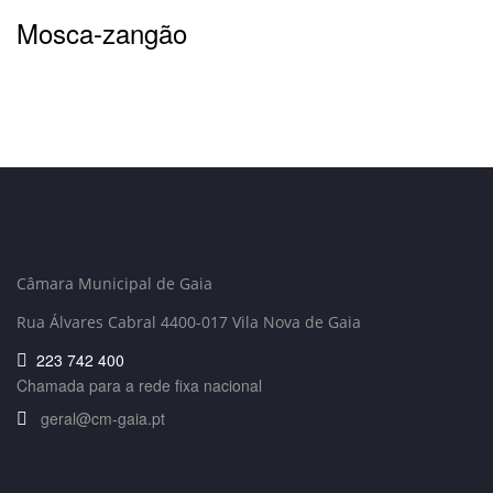
Mosca-zangão
Câmara Municipal de Gaia
Rua Álvares Cabral 4400-017 Vila Nova de Gaia
223 742 400
Chamada para a rede fixa nacional
geral@cm-gaia.pt