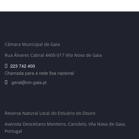
Câmara Municipal de Gaia
Rua Álvares Cabral 4400-017 Vila Nova de Gaia
223 742 400
Chamada para a rede fixa nacional
geral@cm-gaia.pt
Reserva Natural Local do Estuário do Douro
Avenida Deoceliano Monteiro, Canidelo
, Vila Nova de Gaia,
Portugal