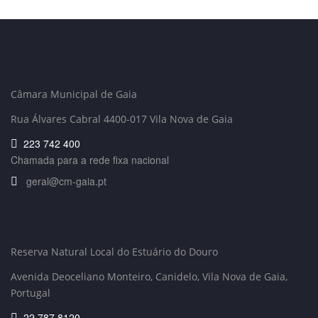
Câmara Municipal de Gaia
Rua Álvares Cabral 4400-017 Vila Nova de Gaia
223 742 400
Chamada para a rede fixa nacional
geral@cm-gaia.pt
Reserva Natural Local do Estuário do Douro
Avenida Deoceliano Monteiro, Canidelo
, Vila Nova de Gaia,
Portugal
22 787 8120