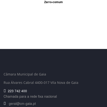
Zarro-comum
Câmara Municipal de Gaia
Rua Álvares Cabral 4400-017 Vila Nova de Gaia
223 742 400
Chamada para a rede fixa nacional
geral@cm-gaia.pt