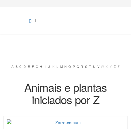
A
B
C
D
E
F
G
H
I
J
K
L
M
N
O
P
Q
R
S
T
U
V
W
X
Y
Z
#
Animais e plantas
iniciados por Z