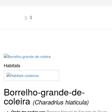
Habitats
Borrelho-grande-de-
coleira
(Charadrius hiaticula)
Onde me podes ver:
Reserva Natural do Estuário do Douro