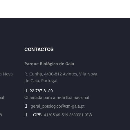
CONTACTOS
Parque Biológico de Gaia
la Nova
R. Cunha,
4430-812 Avintes, Vila Nova
de Gaia, Portugal
22 787 8120
nal
Chamada para a rede fixa nacional
geral_pbiologico@cm-gaia.pt
8
GPS:
41°05'49.5"N 8°33'21.9"W