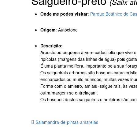
Salgueiro-preto
(Salix a
Onde me podes visitar:
Parque Botânico do Cas
Origem:
Autóctone
Descrição:
Arbusto ou pequena árvore caducifólia que vive e
ripícolas (margens das linhas de água) pois gost
É uma planta melífera, importante pela sua flora
Os salgueirais arbóreos são bosques caracterís
encharcados ou muito húmidos, muitas vezes inu
Forma com o amieiro, amiais -salgueirais, às ve
outra margem se entrelaçam.
Os bosques destes salgueiros e amieiros são carac
Salamandra-de-pintas-amarelas