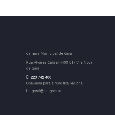
Câmara Municipal de Gaia
Rua Álvares Cabral 4400-017 Vila Nova
de Gaia
223 742 400
Chamada para a rede fixa nacional
geral@cm-gaia.pt