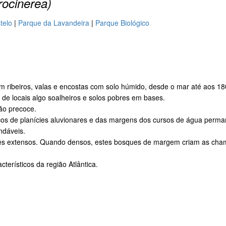
trocinerea)
telo
|
Parque da Lavandeira
|
Parque Biológico
m ribeiros, valas e encostas com solo húmido, desde o mar até aos 180
a de locais algo soalheiros e solos pobres em bases.
ção precoce.
ticos de planícies aluvionares e das margens dos cursos de água per
ndáveis.
zes extensos. Quando densos, estes bosques de margem criam as cham
terísticos da região Atlântica.