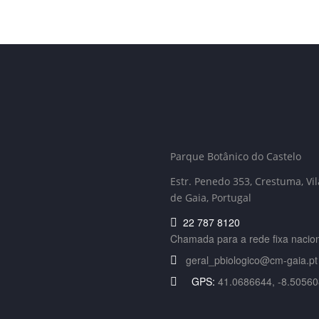
Parque Botânico do Castelo
Estr. Penedo 353,
Crestuma, Vi
de Gaia, Portugal
22 787 8120
Chamada para a rede fixa nacio
geral_pbiologico@cm-gaia.pt
GPS:
41.0686644, -8.50560