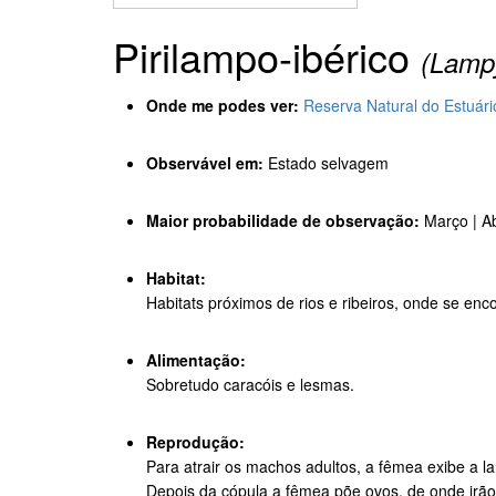
Pirilampo-ibérico
(Lampy
Onde me podes ver:
Reserva Natural do Estuár
Observável em:
Estado selvagem
Maior probabilidade de observação:
Março | Ab
Habitat:
Habitats próximos de rios e ribeiros, onde se en
Alimentação:
Sobretudo caracóis e lesmas.
Reprodução:
Para atrair os machos adultos, a fêmea exibe a l
Depois da cópula a fêmea põe ovos, de onde irão s