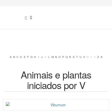
A
B
C
D
E
F
G
H
I
J
K
L
M
N
O
P
Q
R
S
T
U
V
W
X
Y
Z
#
Animais e plantas
iniciados por V