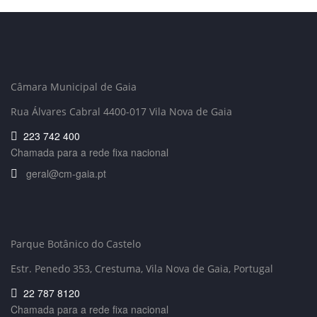
Câmara Municipal de Gaia
Rua Álvares Cabral 4400-017 Vila Nova de Gaia
223 742 400
Chamada para a rede fixa nacional
geral@cm-gaia.pt
Parque Botânico do Castelo
Estr. Penedo 353,
Crestuma, Vila Nova de Gaia, Portugal
22 787 8120
Chamada para a rede fixa nacional