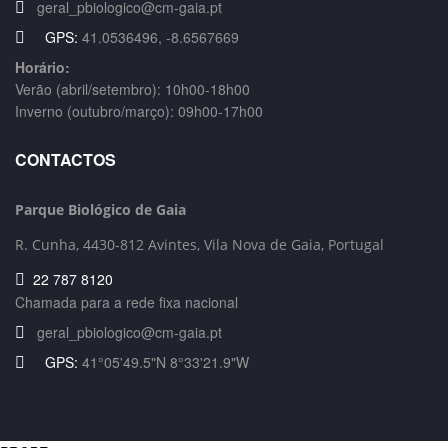
geral_pbiologico@cm-gaia.pt
GPS:
41.0536496, -8.6567669
Horário:
Verão (abril/setembro): 10h00-18h00
Inverno (outubro/março): 09h00-17h00
CONTACTOS
Parque Biológico de Gaia
R. Cunha,
4430-812 Avintes, Vila Nova de Gaia, Portugal
22 787 8120
Chamada para a rede fixa nacional
geral_pbiologico@cm-gaia.pt
GPS:
41°05'49.5"N 8°33'21.9"W