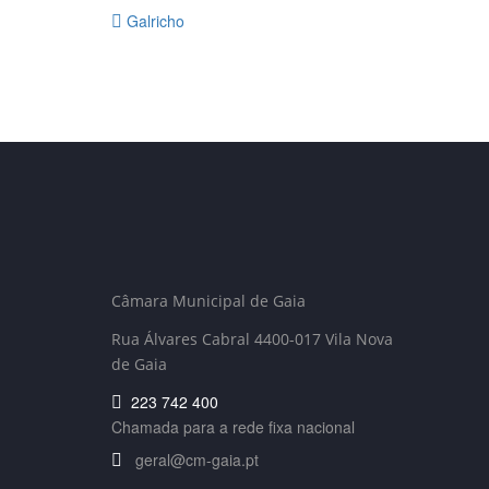
Galricho
Câmara Municipal de Gaia
Rua Álvares Cabral 4400-017 Vila Nova
de Gaia
223 742 400
Chamada para a rede fixa nacional
geral@cm-gaia.pt