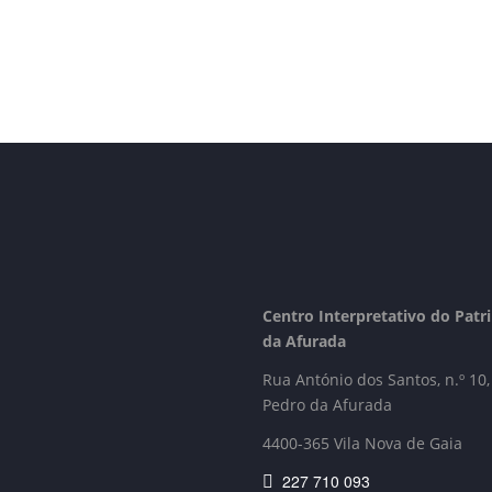
Centro Interpretativo do Pat
da Afurada
Rua António dos Santos, n.º 10,
Pedro da Afurada
4400-365 Vila Nova de Gaia
227 710 093