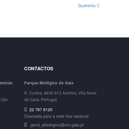
Guelricho
CONTACTOS
rimónio
Parque Biológico de Gaia
R. Cunha,
4430-812 Avintes, Vila Nova
 São
de Gaia, Portugal
22 787 8120
Chamada para a rede fixa nacional
geral_pbiologico@cm-gaia.pt