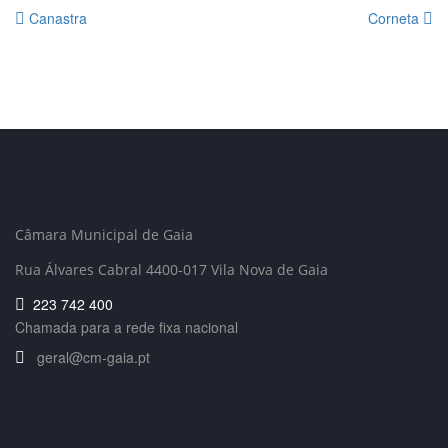
Canastra
Corneta
Câmara Municipal de Gaia
Rua Álvares Cabral 4400-017 Vila Nova de Gaia
223 742 400
Chamada para a rede fixa nacional
geral@cm-gaia.pt