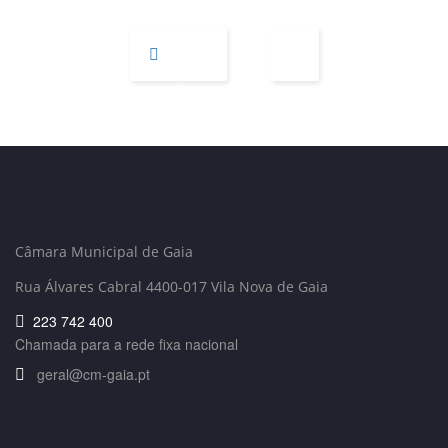
Câmara Municipal de Gaia
Rua Álvares Cabral 4400-017 Vila Nova de Gaia
223 742 400
Chamada para a rede fixa nacional
geral@cm-gaia.pt