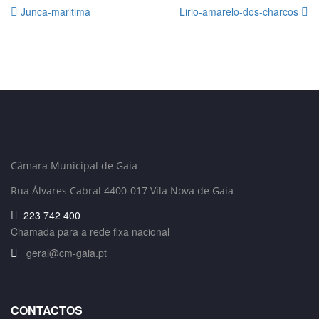
Junca-maritima
Lirio-amarelo-dos-charcos
Câmara Municipal de Gaia
Rua Álvares Cabral 4400-017 Vila Nova de Gaia
223 742 400
Chamada para a rede fixa nacional
geral@cm-gaia.pt
CONTACTOS