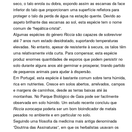
seco, o talo enrola ou dobra, expondo assim as escamas da face
inferior do talo que proporcionam uma superfície refletora para
proteger o talo da perda de água na estação quente. Devido ao
aspeto brilhante das escamas ao sol, esta espécie tem o nome
comum de “hepática-cristal”.
Algumas espécies do género
Riccia
são capazes de sobreviver
até 7 anos num estado desidratado, suportando temperaturas
elevadas. No entanto, apesar de resistente à secura, os talos têm
uma relativamente vida curta. Para compensar, esta espécie
produz enormes quantidades de esporos que podem persistir no
solo durante alguns anos até germinar e prosperar, tirando partido
de pequenos animais para ajudar à dispersão.
Em Portugal, esta espécie é bastante comum sobre terra húmida,
rica em nutrientes. Cresce em solos abertos, arrelvados, campos
e margens de caminhos, desde as terras baixas até às
montanhas. No Parque Biológico de Gaia pode ser facilmente
observada em solo húmido. Um estudo recente concluiu que
Riccia sorocarpa
poderia ser um bom bioindicador de metais
pesados no ambiente e em particular no solo.
Seguindo uma filosofia da medicina mais antiga denominada
“Doutrina das Assinaturas”, em que os herbalistas usavam os