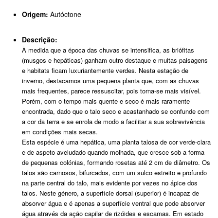
Origem:
Autóctone
Descrição:
À medida que a época das chuvas se intensifica, as briófitas
(musgos e hepáticas) ganham outro destaque e muitas paisagens
e habitats ficam luxuriantemente verdes. Nesta estação de
inverno, destacamos uma pequena planta que, com as chuvas
mais frequentes, parece ressuscitar, pois torna-se mais visível.
Porém, com o tempo mais quente e seco é mais raramente
encontrada, dado que o talo seco e acastanhado se confunde com
a cor da terra e se enrola de modo a facilitar a sua sobrevivência
em condições mais secas.
Esta espécie é uma hepática, uma planta talosa de cor verde-clara
e de aspeto aveludado quando molhada, que cresce sob a forma
de pequenas colónias, formando rosetas até 2 cm de diâmetro. Os
talos são carnosos, bifurcados, com um sulco estreito e profundo
na parte central do talo, mais evidente por vezes no ápice dos
talos. Neste género, a superfície dorsal (superior) é incapaz de
absorver água e é apenas a superfície ventral que pode absorver
água através da ação capilar de rizóides e escamas. Em estado