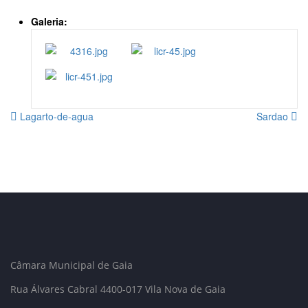
Galeria:
Lagarto-de-agua
Sardao
Câmara Municipal de Gaia
Rua Álvares Cabral 4400-017 Vila Nova de Gaia