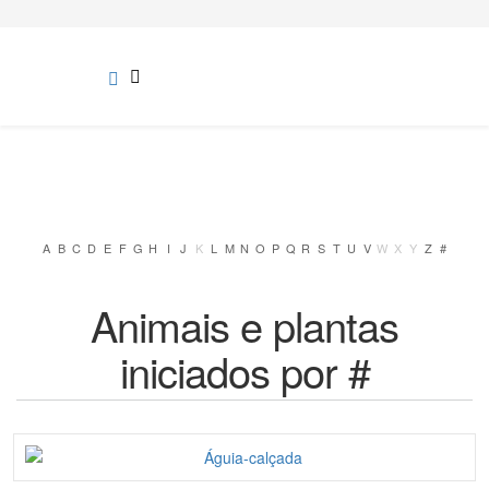
A
B
C
D
E
F
G
H
I
J
K
L
M
N
O
P
Q
R
S
T
U
V
W
X
Y
Z
#
Animais e plantas
iniciados por #