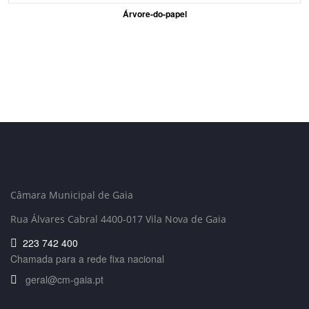
Árvore-do-papel
Câmara Municipal de Gaia
Rua Álvares Cabral 4400-017 Vila Nova de Gaia
223 742 400
Chamada para a rede fixa nacional
geral@cm-gaia.pt