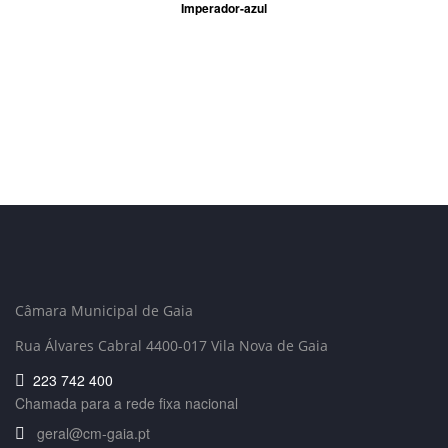
Imperador-azul
Câmara Municipal de Gaia
Rua Álvares Cabral 4400-017 Vila Nova de Gaia
223 742 400
Chamada para a rede fixa nacional
geral@cm-gaia.pt