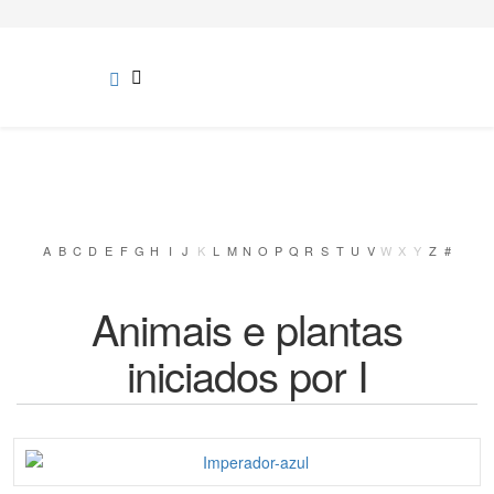
A
B
C
D
E
F
G
H
I
J
K
L
M
N
O
P
Q
R
S
T
U
V
W
X
Y
Z
#
Animais e plantas
iniciados por I