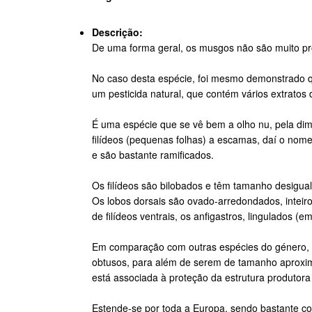
Descrição:
De uma forma geral, os musgos não são muito pr
No caso desta espécie, foi mesmo demonstrado que
um pesticida natural, que contém vários extratos 
É uma espécie que se vê bem a olho nu, pela dim
filídeos (pequenas folhas) a escamas, daí o nom
e são bastante ramificados.
Os filídeos são bilobados e têm tamanho desigual
Os lobos dorsais são ovado-arredondados, inteiro
de filídeos ventrais, os anfigastros, lingulados (
Em comparação com outras espécies do género, é
obtusos, para além de serem de tamanho aproxi
está associada à proteção da estrutura produtora
Estende-se por toda a Europa, sendo bastante c