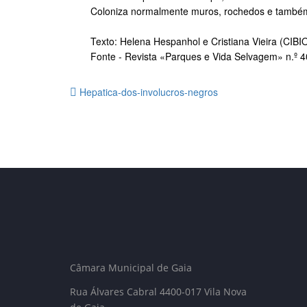
Coloniza normalmente muros, rochedos e també
Texto: Helena Hespanhol e Cristiana Vieira (CIBI
Fonte - Revista «Parques e Vida Selvagem» n.º 4
Hepatica-dos-involucros-negros
Câmara Municipal de Gaia
Rua Álvares Cabral 4400-017 Vila Nova