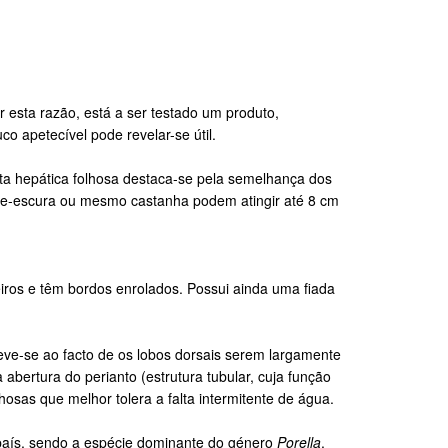
 esta razão, está a ser testado um produto,
o apetecível pode revelar-se útil.
ta hepática folhosa destaca-se pela semelhança dos
erde-escura ou mesmo castanha podem atingir até 8 cm
eiros e têm bordos enrolados. Possui ainda uma fiada
ve-se ao facto de os lobos dorsais serem largamente
 abertura do perianto (estrutura tubular, cuja função
osas que melhor tolera a falta intermitente de água.
país, sendo a espécie dominante do género
Porella
.