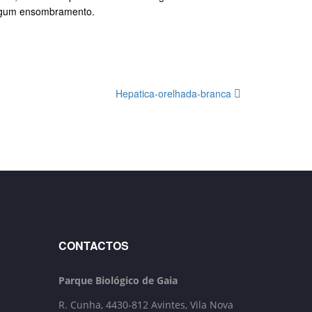
algum ensombramento.
Hepatica-orelhada-branca
CONTACTOS
Parque Biológico de Gaia
R. Cunha,
4430-812 Avintes, Vila Nova