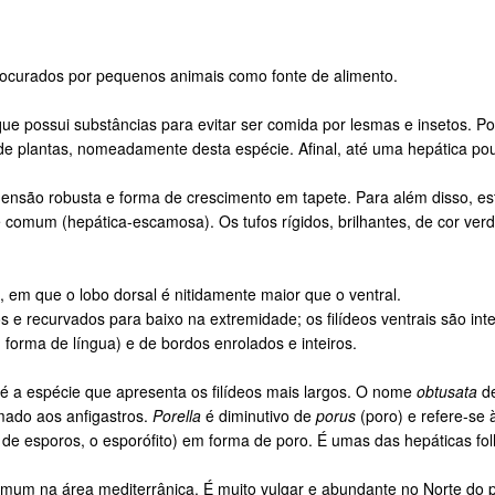
ocurados por pequenos animais como fonte de alimento.
 possui substâncias para evitar ser comida por lesmas e insetos. Por
de plantas, nomeadamente desta espécie. Afinal, até uma hepática pouc
ensão robusta e forma de crescimento em tapete. Para além disso, es
e comum (hepática-escamosa). Os tufos rígidos, brilhantes, de cor v
, em que o lobo dorsal é nitidamente maior que o ventral.
s e recurvados para baixo na extremidade; os filídeos ventrais são int
em forma de língua) e de bordos enrolados e inteiros.
 a espécie que apresenta os filídeos mais largos. O nome
obtusata
de
mado aos anfigastros.
Porella
é diminutivo de
porus
(poro) e refere-se à
 de esporos, o esporófito) em forma de poro. É umas das hepáticas folh
omum na área mediterrânica. É muito vulgar e abundante no Norte do 