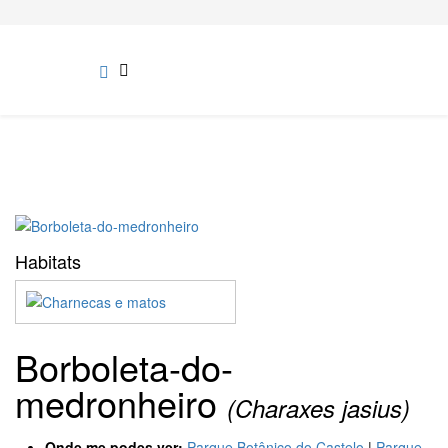
Habitats
Borboleta-do-
medronheiro
(Charaxes jasius)
Onde me podes ver:
Parque Botânico do Castelo
|
Parque