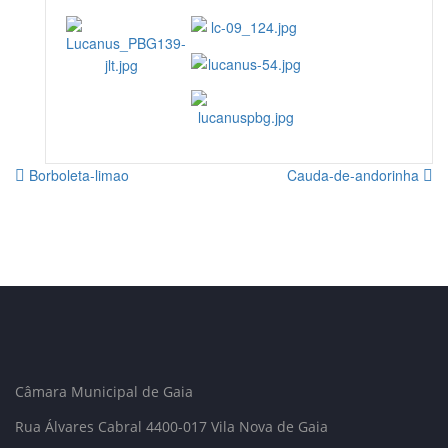
Borboleta-limao
Cauda-de-andorinha
Câmara Municipal de Gaia
Rua Álvares Cabral 4400-017 Vila Nova de Gaia