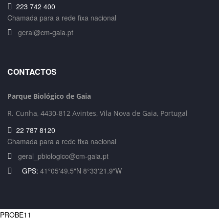
223 742 400
Chamada para a rede fixa nacional
geral@cm-gaia.pt
CONTACTOS
Parque Biológico de Gaia
R. Cunha,
4430-812 Avintes, Vila Nova de Gaia, Portugal
22 787 8120
Chamada para a rede fixa nacional
geral_pbiologico@cm-gaia.pt
GPS:
41°05'49.5"N 8°33'21.9"W