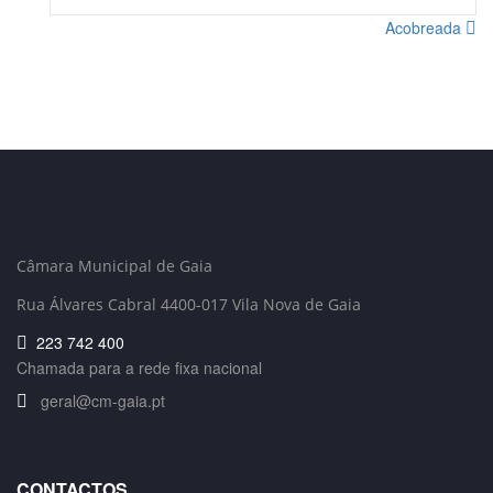
Acobreada
Câmara Municipal de Gaia
Rua Álvares Cabral 4400-017 Vila Nova de Gaia
223 742 400
Chamada para a rede fixa nacional
geral@cm-gaia.pt
CONTACTOS