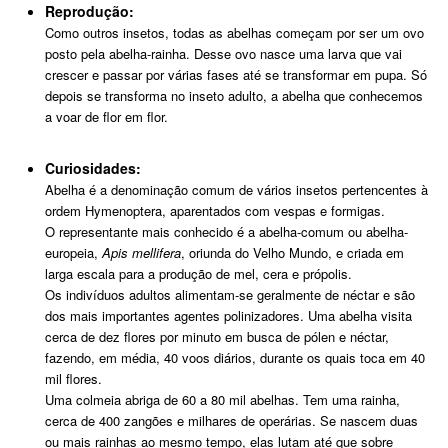
Reprodução:
Como outros insetos, todas as abelhas começam por ser um ovo
posto pela abelha-rainha. Desse ovo nasce uma larva que vai
crescer e passar por várias fases até se transformar em pupa. Só
depois se transforma no inseto adulto, a abelha que conhecemos
a voar de flor em flor.
Curiosidades:
Abelha é a denominação comum de vários insetos pertencentes à
ordem Hymenoptera, aparentados com vespas e formigas.
O representante mais conhecido é a abelha-comum ou abelha-
europeia,
Apis mellifera
, oriunda do Velho Mundo, e criada em
larga escala para a produção de mel, cera e própolis.
Os indivíduos adultos alimentam-se geralmente de néctar e são
dos mais importantes agentes polinizadores. Uma abelha visita
cerca de dez flores por minuto em busca de pólen e néctar,
fazendo, em média, 40 voos diários, durante os quais toca em 40
mil flores.
Uma colmeia abriga de 60 a 80 mil abelhas. Tem uma rainha,
cerca de 400 zangões e milhares de operárias. Se nascem duas
ou mais rainhas ao mesmo tempo, elas lutam até que sobre