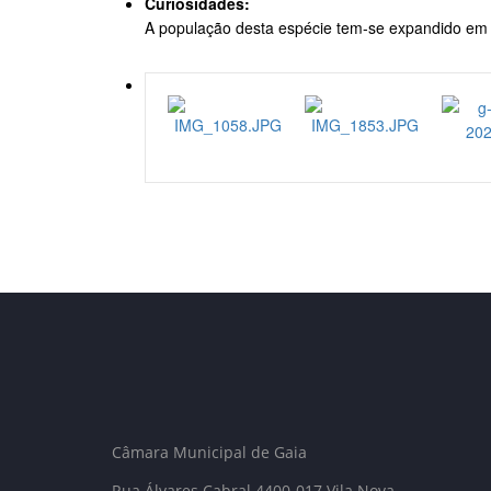
Curiosidades:
A população desta espécie tem-se expandido em t
Câmara Municipal de Gaia
Rua Álvares Cabral 4400-017 Vila Nova