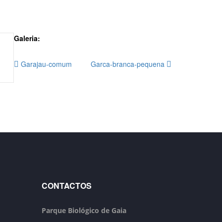
Galeria:
Garajau-comum
Garca-branca-pequena
CONTACTOS
Parque Biológico de Gaia