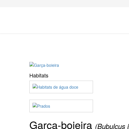
Habitats
Garça-boieira
(Bubulcus i