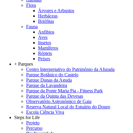
Flora
Árvores e Arbustos
Herbáceas
Briófitas
Fauna
Anfibios
Aves
Insetos
Mamíferos
Répteis
Peixes
+ Parques
Centro Interpretativo do Património da Afurada
Parque Botânico do Castelo
Parque Dunas da Aguda
Parque da Lavandeira
Parque da Ponte Maria Pia - Fitness Park
Parque da Quinta das Devesas
Observatório Astronómico de Gaia
Reserva Natural Local do Estuário do Douro
Escola Ciência Viva
Steps for Life
Projeto
Percurso