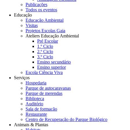
Publicações
Todos os eventos
Educação
Educação Ambiental
Visitas
Projetos Escolas Gaia
Ateliers Educação Ambiental
Pré Escolar
1.º Ciclo
2.º Ciclo
3.º Ciclo
Ensino secundário
Ensino superior
Escola Ciência Viva
Serviços
Hospedaria
Parque de autocaravanas
Parque de merendas
Biblioteca
Auditório
Sala de formação
Restaurante
Centro de Recuperação do Parque Biológico
Animais & Plantas
Habitats