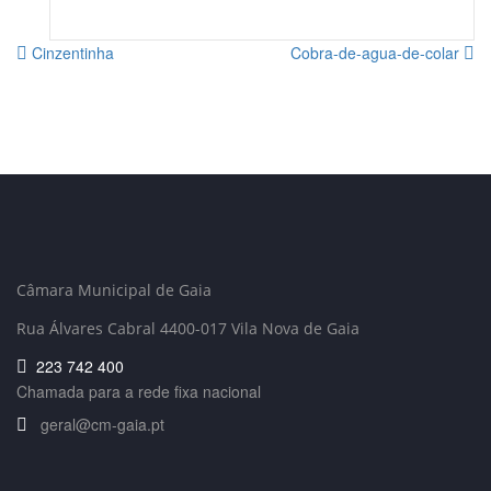
Cinzentinha
Cobra-de-agua-de-colar
Câmara Municipal de Gaia
Rua Álvares Cabral 4400-017 Vila Nova de Gaia
223 742 400
Chamada para a rede fixa nacional
geral@cm-gaia.pt