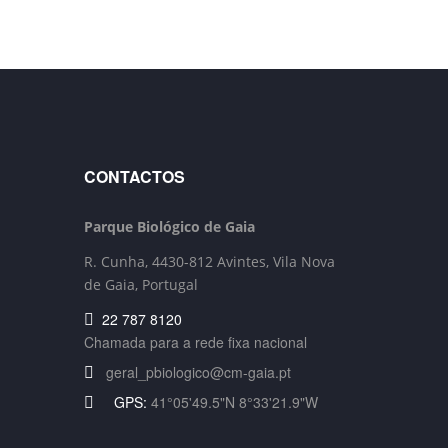
CONTACTOS
Parque Biológico de Gaia
R. Cunha,
4430-812 Avintes, Vila Nova
de Gaia, Portugal
22 787 8120
Chamada para a rede fixa nacional
geral_pbiologico@cm-gaia.pt
GPS:
41°05'49.5"N 8°33'21.9"W