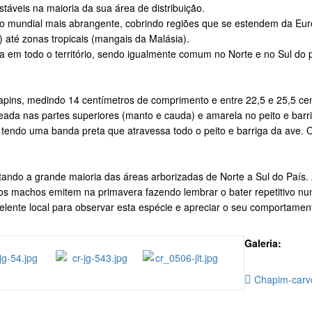
veis na maioria da sua área de distribuição.
ão mundial mais abrangente, cobrindo regiões que se estendem da Euro
) até zonas tropicais (mangais da Malásia).
a em todo o território, sendo igualmente comum no Norte e no Sul do 
 chapins, medindo 14 centímetros de comprimento e entre 22,5 e 25,5 c
da nas partes superiores (manto e cauda) e amarela no peito e barr
) tendo uma banda preta que atravessa todo o peito e barriga da ave. 
ndo a grande maioria das áreas arborizadas de Norte a Sul do País. A
os machos emitem na primavera fazendo lembrar o bater repetitivo nu
lente local para observar esta espécie e apreciar o seu comportament
Galeria:
Chapim-carv