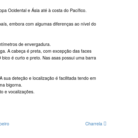
pa Ocidental e Ásia até à costa do Pacífico.
país, embora com algumas diferenças ao nível do
entímetros de envergadura.
iga. A cabeça é preta, com excepção das faces
O bico é curto e preto. Nas asas possui uma barra
 sua deteção e localização é facilitada tendo em
ma bigorna.
o e vocalizações.
oeiro
Charrela