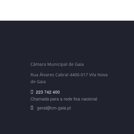
Câmara Municipal de Gaia
Rua Álvares Cabral 4400-017 Vila Nova
de Gaia
223 742 400
Chamada para a rede fixa nacional
geral@cm-gaia.pt